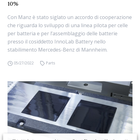
10%
Con Manz è stato siglato un accordo di cooperazione
che riguarda lo sviluppo di una linea pilota per celle
per batteria e per l’assemblaggio delle batterie
presso il cosiddetto InnoLab Battery nello
stabilimento Mercedes-Benz di Mannheim.
05/27/2022
Parts