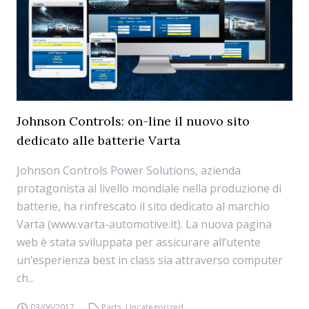
Johnson Controls: on-line il nuovo sito
dedicato alle batterie Varta
Johnson Controls Power Solutions, azienda
protagonista al livello mondiale nella produzione di
batterie, ha rinfrescato il sito dedicato al marchio
Varta (www.varta-automotive.it). La nuova pagina
web è stata sviluppata per assicurare all’utente
un’esperienza best in class sia attraverso computer
ch...
03/06/2017
Parts
,
Uncategorized