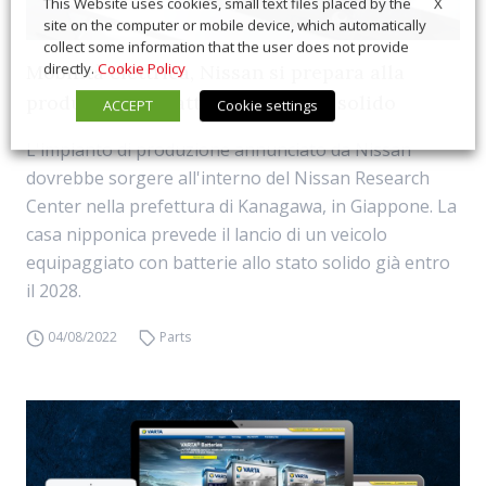
X
This Website uses cookies, small text files placed by the
site on the computer or mobile device, which automatically
collect some information that the user does not provide
directly.
Cookie Policy
Mobilità elettrica, Nissan si prepara alla
produzione di batterie allo stato solido
ACCEPT
Cookie settings
L'impianto di produzione annunciato da Nissan
dovrebbe sorgere all'interno del Nissan Research
Center nella prefettura di Kanagawa, in Giappone. La
casa nipponica prevede il lancio di un veicolo
equipaggiato con batterie allo stato solido già entro
il 2028.
04/08/2022
Parts