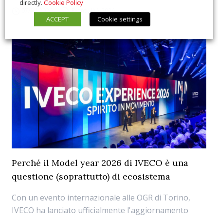
directly.
Cookie Policy
07/14/2026
Eventi
,
IAA 2026
ACCEPT
Cookie settings
Perché il Model year 2026 di IVECO è una
questione (soprattutto) di ecosistema
Con un evento internazionale alle OGR di Torino,
IVECO ha lanciato ufficialmente l'aggiornamento