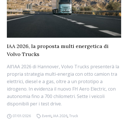
IAA 2026, la proposta multi energetica di
Volvo Trucks
All’IAA 2026 di Hannover, Volvo Trucks presenterà la
propria strategia multi-energia con otto camion tra
elettrici, diesel e a gas, oltre a un prototipo a
idrogeno. In evidenza il nuovo FH Aero Electric, con
autonomia fino a 700 chilometri. Sette i veicoli
disponibili per i test drive.
07/01/2026
Eventi
,
IAA 2026
,
Truck