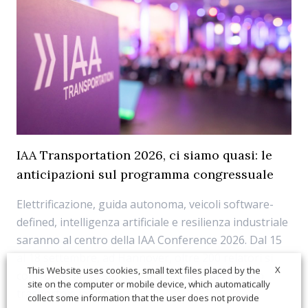
IAA Transportation 2026, ci siamo quasi: le
anticipazioni sul programma congressuale
Elettrificazione, guida autonoma, veicoli software-
defined, intelligenza artificiale e resilienza industriale
saranno al centro della IAA Conference 2026. Dal 15
al 18 settembre, ad Hannover, oltre 200 relatori si
X
This Website uses cookies, small text files placed by the
confronteranno sui temi più rilevanti del mondo
site on the computer or mobile device, which automatically
trasporto e logistica.
collect some information that the user does not provide