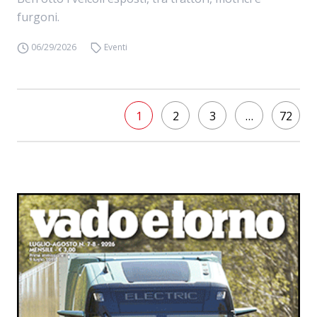
furgoni.
06/29/2026
Eventi
1
2
3
…
72