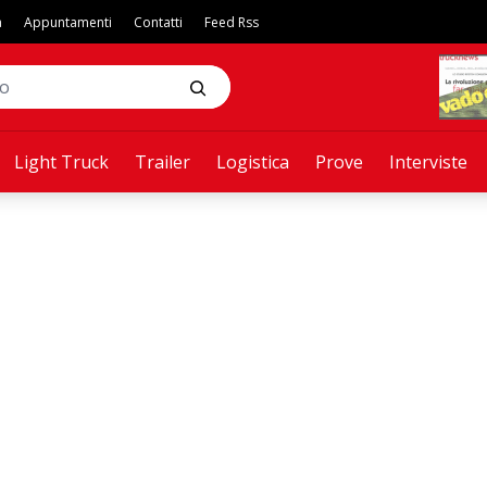
a
Appuntamenti
Contatti
Feed Rss
Light Truck
Trailer
Logistica
Prove
Interviste