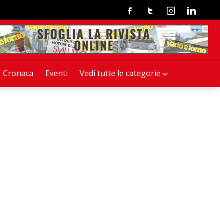
Facebook
Twitter
Instagram
Linkedin
Cronaca
Eventi
Vedi tutte le categorie