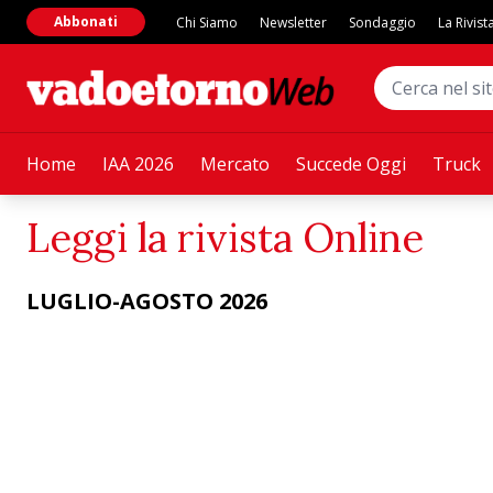
Abbonati
Chi Siamo
Newsletter
Sondaggio
La Rivist
Home
IAA 2026
Mercato
Succede Oggi
Truck
Leggi la rivista Online
LUGLIO-AGOSTO 2026