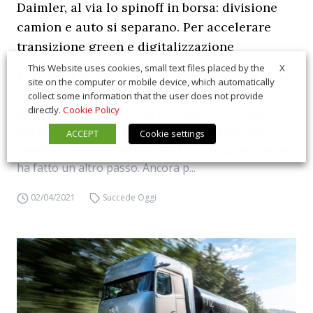
Daimler, al via lo spinoff in borsa: divisione
camion e auto si separano. Per accelerare
transizione green e digitalizzazione
X
This Website uses cookies, small text files placed by the
Nel solco di quella tanto agognata transizione green
site on the computer or mobile device, which automatically
che, di mese in mese, va componendosi di tasselli
collect some information that the user does not provide
directly.
Cookie Policy
sempre più concreti (come l’accordo sull’idrogeno
stretto tra alcuni degli attori più importanti del
ACCEPT
Cookie settings
mondo automotive ed energetico), il Gruppo Daimler
ha fatto un altro passo. Ancora p...
02/04/2021
Succede Oggi