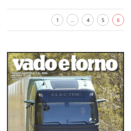
1
…
4
5
6