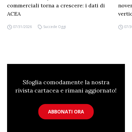
commerciali torna a crescere: i dati di
novem
ACEA
verti
07/31/2026
Succede Oggi
07/3
Sfoglia comodamente la nostra
rivista cartacea e rimani aggiornato!
ABBONATI ORA