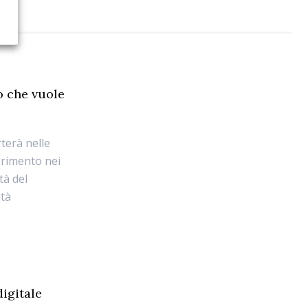
o che vuole
rterà nelle
ferimento nei
tà del
ità
digitale