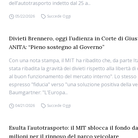
dell’autotrasporto indetto dal 25 a...
05/22/2026
Succede Oggi
Divieti Brennero, oggi l’udienza in Corte di Gius
ANITA: “Pieno sostegno al Governo”
Con una nota stampa, il MIT ha ribadito che, da parte Ita
stata ribadita la gravità dei divieti rispetto alla libertà di
al buon funzionamento del mercato interno". Lo stesso
espresso "fiducia" verso "una soluzione positiva della ve
Baumgartner: "L’Europa...
04/21/2026
Succede Oggi
Esulta l’autotrasporto: il MIT sblocca il fondo d
milioni per il rinnovo del parco veicolare