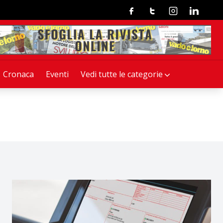
Facebook
Twitter
Instagram
Linkedin
Cronaca
Eventi
Vedi tutte le categorie