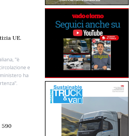
tizia UE.
liana, "è
 circolazione e
 ministero ha
rtenza".
a 590