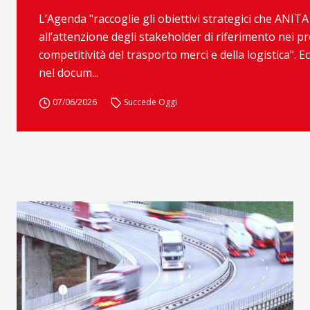
L’Agenda "raccoglie gli obiettivi strategici che ANITA 
all’attenzione degli stakeholder di riferimento nei pro
competitività del trasporto merci e della logistica". 
nel docum...
07/06/2026
Succede Oggi