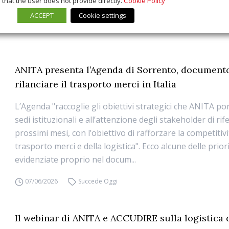
that the user does not provide directly.
Cookie Policy
ACCEPT
Cookie settings
ANITA presenta l’Agenda di Sorrento, document
rilanciare il trasporto merci in Italia
L’Agenda "raccoglie gli obiettivi strategici che ANITA po
sedi istituzionali e all’attenzione degli stakeholder di ri
prossimi mesi, con l’obiettivo di rafforzare la competitivi
trasporto merci e della logistica". Ecco alcune delle prior
evidenziate proprio nel docum...
07/06/2026
Succede Oggi
Il webinar di ANITA e ACCUDIRE sulla logistica 