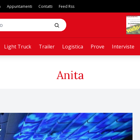
a
Appuntamenti
Contatti
Feed Rss
Light Truck
Trailer
Logistica
Prove
Interviste
Anita