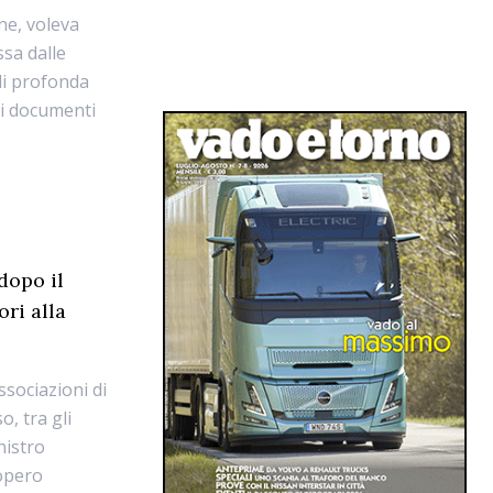
ne, voleva
ssa dalle
 di profonda
ei documenti
dopo il
ori alla
ssociazioni di
, tra gli
nistro
iopero