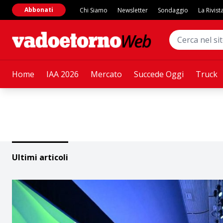
Abbonati
Chi Siamo
Newsletter
Sondaggio
La Rivist
Home
IAA 2026
Mercato
Succede Oggi
Truck
Ultimi articoli