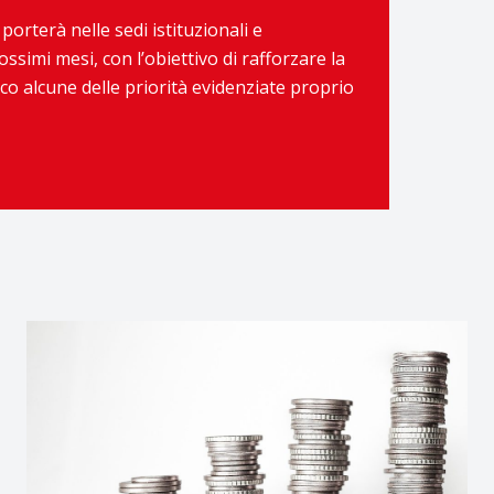
porterà nelle sedi istituzionali e
ssimi mesi, con l’obiettivo di rafforzare la
Ecco alcune delle priorità evidenziate proprio