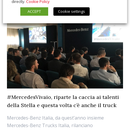
directly.
Cookie Policy
03/12/2019
Interviste
,
Succede Oggi
ACCEPT
Cookie settings
#MercedesVivaio, riparte la caccia ai talenti
della Stella e questa volta c’è anche il truck
Mercedes-Benz Italia, da quest’anno insieme
Mercedes-Benz Trucks Italia, rilanciano