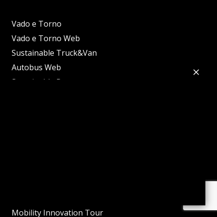
Vado e Torno
Vado e Torno Web
Sustainable Truck&Van
Autobus Web
Sustainable Bus
Powertrain
Powertrain International
Trattori Web
e-Construction
Sustainable Truck of the Year
Sustainable Bus of the Year
Diesel of the Year
Tractor of the Year
Mobility Innovation Tour