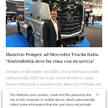
Maurizio Pompei, ad Mercedes Trucks Italia:
“Sostenibilità deve far rima con sicurezza”
Entrato in Mercedes nel 2005, prima nell’usato delle
vetture e dal 2009 nel truck come direttore usato
veicoli industriali e commerciali, Maurizio Pompei nel
2012 diventa Direttore commerciale trucks e alla fine
X
This Website uses cookies, small text files placed by the
del 2018 è nominato ad di Mercedes Trucks Italia,
site on the computer or mobile device, which automatically
società che è operativa da gennaio. «N...
collect some information that the user does not provide