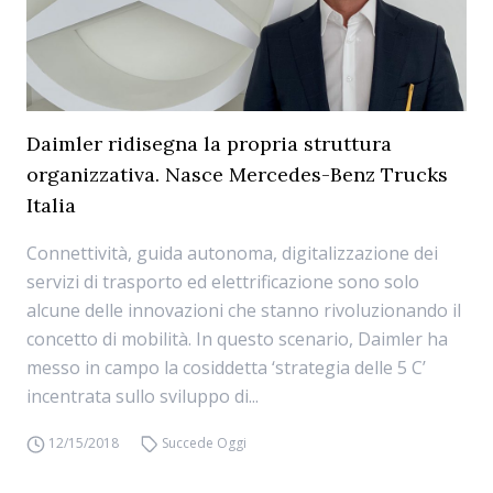
Daimler ridisegna la propria struttura
organizzativa. Nasce Mercedes-Benz Trucks
Italia
Connettività, guida autonoma, digitalizzazione dei
servizi di trasporto ed elettrificazione sono solo
alcune delle innovazioni che stanno rivoluzionando il
concetto di mobilità. In questo scenario, Daimler ha
messo in campo la cosiddetta ‘strategia delle 5 C’
incentrata sullo sviluppo di...
12/15/2018
Succede Oggi