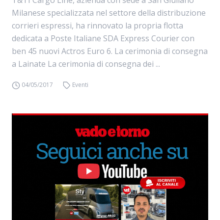
T&TI Cargo Line, azienda con sede a San Giuliano
Milanese specializzata nel settore della distribuzione
corrieri espressi, ha rinnovato la propria flotta
dedicata a Poste Italiane SDA Express Courier con
ben 45 nuovi Actros Euro 6. La cerimonia di consegna
a Lainate La cerimonia di consegna dei ...
04/05/2017
Eventi