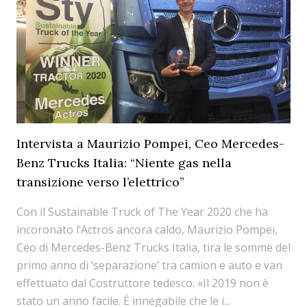
Intervista a Maurizio Pompei, Ceo Mercedes-
Benz Trucks Italia: “Niente gas nella
transizione verso l’elettrico”
Con il Sustainable Truck of The Year 2020 che ha
incoronato l’Actros ancora caldo, Maurizio Pompei,
Ceo di Mercedes-Benz Trucks Italia, tira le somme del
primo anno di ‘separazione’ tra camion e auto e van
effettuato dal Costruttore tedesco. «Il 2019 non è
stato un anno facile. È innegabile che le i...