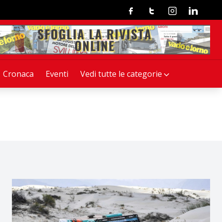
Facebook
Twitter
Instagram
Linkedin
Cronaca
Eventi
Vedi tutte le categorie