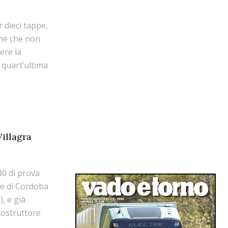
 dieci tappe,
tone che non
ere la
 quart’ultima
Villagra
80 di prova
ale di Cordoba
, e già
 costruttore