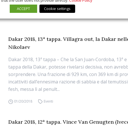
that the user does not provide directly.
Cookie Policy
ACCEPT
Cookie settings
Dakar 2018, 13ª tappa. Villagra out, la Dakar nel
Nikolaev
Dakar 2018, 13ª tappa – Che la San Juan-Cordoba, 13ª e
tappa della Dakar, potesse rivelarsi decisiva, non avre
sorprendere. Una frazione di 929 km, con 369 km di pro
incattiviti dall’ennesima razione di sabbia e dal temutis
fesh, messa lì al penult...
01/20/2018
Eventi
Dakar 2018, 12ª tappa. Vince Van Genugten (Ivec