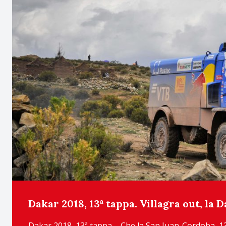
Dakar 2018, 13ª tappa. Villagra out, la 
Dakar 2018, 13ª tappa – Che la San Juan-Cordoba, 1