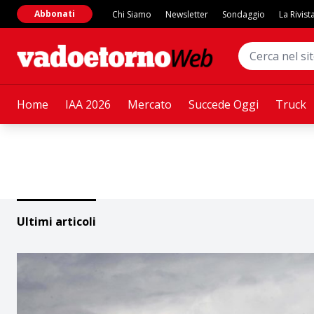
Abbonati
Chi Siamo
Newsletter
Sondaggio
La Rivist
Home
IAA 2026
Mercato
Succede Oggi
Truck
Ultimi articoli