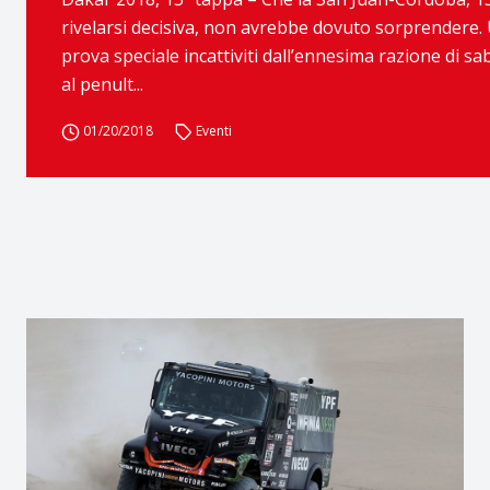
rivelarsi decisiva, non avrebbe dovuto sorprendere.
prova speciale incattiviti dall’ennesima razione di s
al penult...
01/20/2018
Eventi