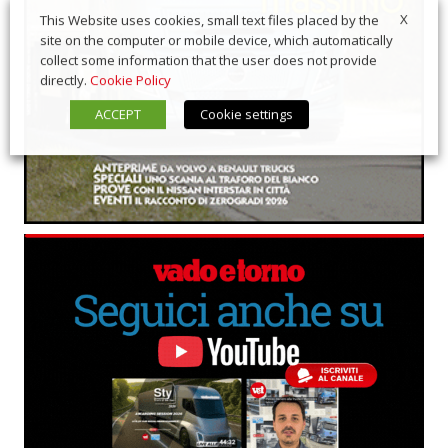
X
This Website uses cookies, small text files placed by the
site on the computer or mobile device, which automatically
collect some information that the user does not provide
directly.
Cookie Policy
ACCEPT
Cookie settings