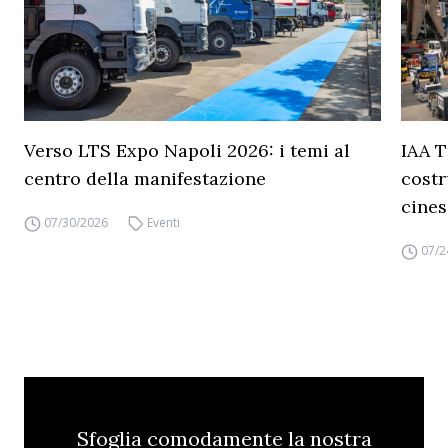
Verso LTS Expo Napoli 2026: i temi al
IAA T
centro della manifestazione
costr
cines
07/30/2026
Eventi
07/2
Sfoglia comodamente la nostra