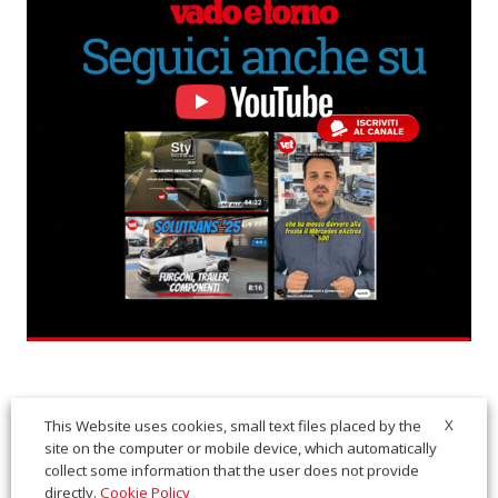
X
This Website uses cookies, small text files placed by the
site on the computer or mobile device, which automatically
collect some information that the user does not provide
directly.
Cookie Policy