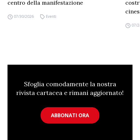
centro della manifestazione
costr
cines
07/30/2026
Eventi
07/2
Sfoglia comodamente la nostra
rivista cartacea e rimani aggiornato!
ABBONATI ORA