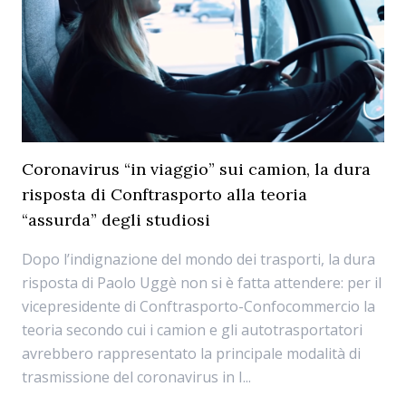
Coronavirus “in viaggio” sui camion, la dura
risposta di Conftrasporto alla teoria
“assurda” degli studiosi
Dopo l’indignazione del mondo dei trasporti, la dura
risposta di Paolo Uggè non si è fatta attendere: per il
vicepresidente di Conftrasporto-Confocommercio la
teoria secondo cui i camion e gli autotrasportatori
avrebbero rappresentato la principale modalità di
trasmissione del coronavirus in I...