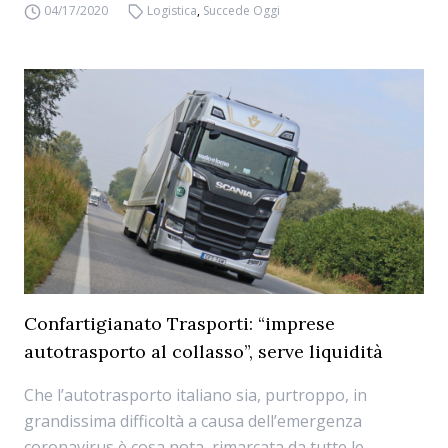
04/17/2020
Logistica
,
Succede Oggi
Confartigianato Trasporti: “imprese
autotrasporto al collasso”, serve liquidità
Che l’autotrasporto italiano sia, purtroppo, in
grandissima difficoltà a causa dell’emergenza
coronavirus è cosa nota, rimarcata da tutte le