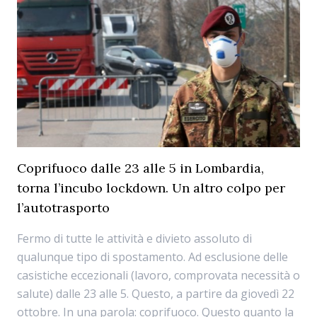
Coprifuoco dalle 23 alle 5 in Lombardia,
torna l’incubo lockdown. Un altro colpo per
l’autotrasporto
Fermo di tutte le attività e divieto assoluto di
qualunque tipo di spostamento. Ad esclusione delle
casistiche eccezionali (lavoro, comprovata necessità o
salute) dalle 23 alle 5. Questo, a partire da giovedì 22
ottobre. In una parola: coprifuoco. Questo quanto la