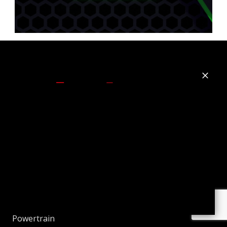
Vado e Torno
Vado e Torno Web
Sustainable Truck&Van
Autobus Web
Sustainable Bus
Powertrain