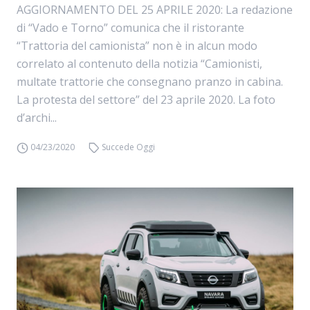
AGGIORNAMENTO DEL 25 APRILE 2020: La redazione
di “Vado e Torno” comunica che il ristorante
“Trattoria del camionista” non è in alcun modo
correlato al contenuto della notizia “Camionisti,
multate trattorie che consegnano pranzo in cabina.
La protesta del settore” del 23 aprile 2020. La foto
d’archi...
04/23/2020
Succede Oggi