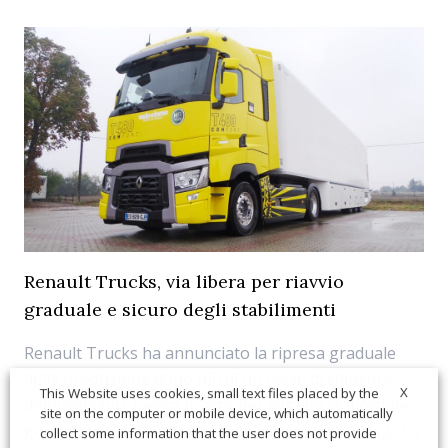
Renault Trucks, via libera per riavvio
graduale e sicuro degli stabilimenti
Renault Trucks ha annunciato la ripresa graduale
della produzione dopo più di un mese di chiusura
X
This Website uses cookies, small text files placed by the
degli impianti, messa in atto per seguire le direttive
site on the computer or mobile device, which automatically
governative per arginare la diffusione dei contagi. La
collect some information that the user does not provide