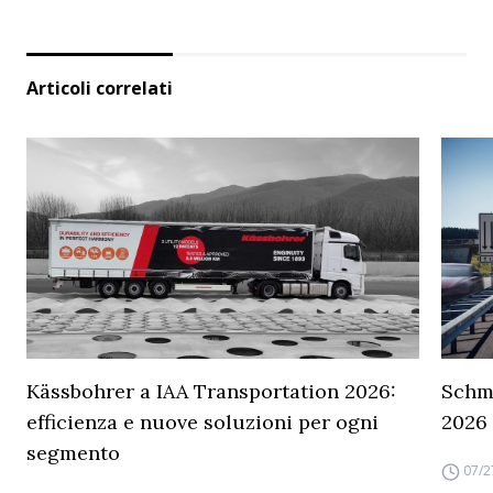
Articoli correlati
Kässbohrer a IAA Transportation 2026:
Schmi
efficienza e nuove soluzioni per ogni
2026
segmento
07/2