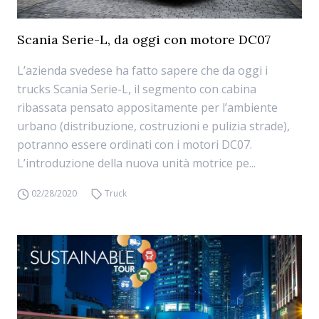
Scania Serie-L, da oggi con motore DC07
L’azienda svedese ha fatto sapere che da oggi i
trucks Scania Serie-L, il segmento con cabina
ribassata pensato appositamente per l’ambiente
urbano (distribuzione, costruzioni e pulizia strade),
potranno essere ordinati con i motori DC07.
L’introduzione della nuova unità motrice pe...
02/28/2020
Truck