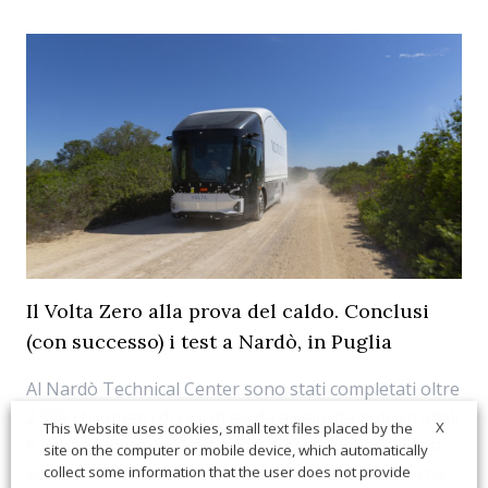
Il Volta Zero alla prova del caldo. Conclusi
(con successo) i test a Nardò, in Puglia
Al Nardò Technical Center sono stati completati oltre
2.500 chilometri di cicli di guida a velocità autostradali
X
This Website uses cookies, small text files placed by the
e urbane in un arco di tempo di sei settimane. I test
site on the computer or mobile device, which automatically
collect some information that the user does not provide
sono stati effettuati anche su strade polverose, che