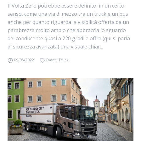
Il Volta Zero potrebbe essere definito, in un certo
senso, come una via di mezzo tra un truck e un bus
anche per quanto riguarda la visibilità offerta da un
parabrezza molto ampio che abbraccia lo sguardo
del conducente quasi a 220 gradi e offre (qui si parla
di sicurezza avanzata) una visuale chiar...
09/05/2022
Eventi
,
Truck