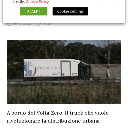
directly.
Cookie Policy
hanno rappresentato una sfida ancora più dura per il
telaio del Volta Zero.
ACCEPT
Cookie settings
09/15/2022
Truck
A bordo del Volta Zero, il truck che vuole
rivoluzionare la distribuzione urbana