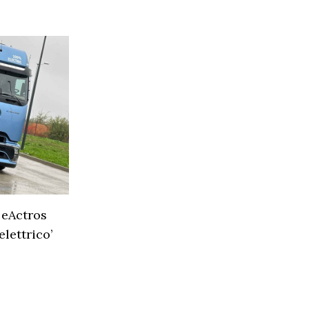
 eActros
lettrico’