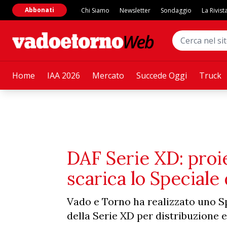
Abbonati
Chi Siamo
Newsletter
Sondaggio
La Rivist
Home
IAA 2026
Mercato
Succede Oggi
Truck
DAF Serie XD: proie
scarica lo Speciale
Vado e Torno ha realizzato uno Sp
della Serie XD per distribuzione e