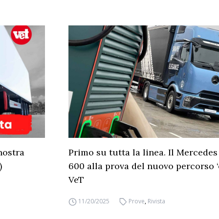
nostra
Primo su tutta la linea. Il Mercedes
)
600 alla prova del nuovo percorso ‘e
VeT
11/20/2025
Prove
,
Rivista