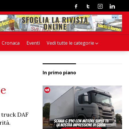
Facebook
Twitter
Instagram
Linkedin
Cronaca
Eventi
Vedi tutte le categorie
In primo piano
 e
i truck DAF
ità.