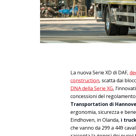
La nuova Serie XD di DAF,
de
construction
, scatta dai blo
DNA della Serie XG
, l’innova
concessioni del regolamento
Transportation di Hannov
ergonomia, sicurezza e beness
Eindhoven, in Olanda,
i truc
che vanno da 299 a 449 cavall
racconta la genesi dei nuovi t