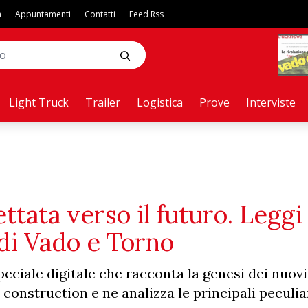
a
Appuntamenti
Contatti
Feed Rss
Light Truck
Trailer
Logistica
Prove
Interviste
ttata verso il futuro. Leggi
 di Vado e Torno
eciale digitale che racconta la genesi dei nuov
 construction e ne analizza le principali peculiar