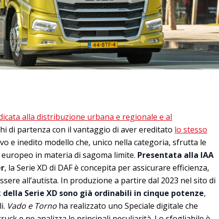
dicata alla distribuzione urbana e regionale e al
cchi di partenza con il vantaggio di aver ereditato
lo stesso
tivo e inedito modello che, unico nella categoria, sfrutta le
 europeo in materia di sagoma limite.
Presentata alla IAA
er
, la Serie XD di DAF è concepita per assicurare efficienza,
ere all’autista. In produzione a partire dal 2023 nel sito di
k della Serie XD sono già ordinabili in cinque potenze
,
i.
Vado e Torno
ha realizzato uno Speciale digitale che
ruck e ne analizza le principali peculiarità. Lo sfogliabile è