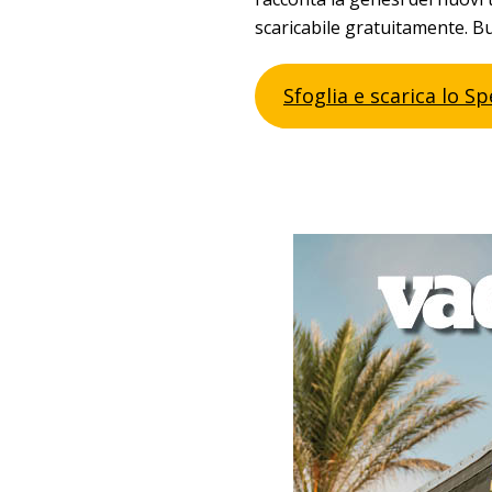
scaricabile gratuitamente. B
Sfoglia e scarica lo S