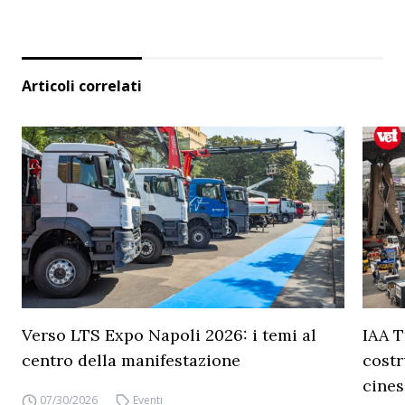
Articoli correlati
Verso LTS Expo Napoli 2026: i temi al
IAA T
centro della manifestazione
costr
cines
07/30/2026
Eventi