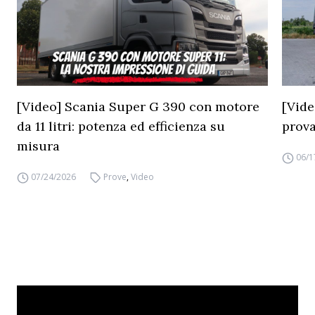
[Video] Scania Super G 390 con motore
[Vide
da 11 litri: potenza ed efficienza su
prova
misura
06/1
07/24/2026
Prove
,
Video