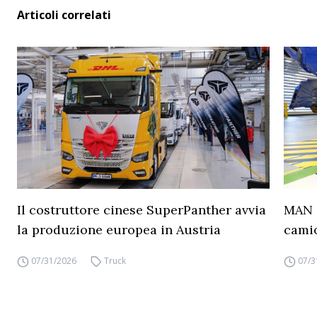
Articoli correlati
Il costruttore cinese SuperPanther avvia
MAN a
la produzione europea in Austria
camio
07/31/2026
Truck
07/3