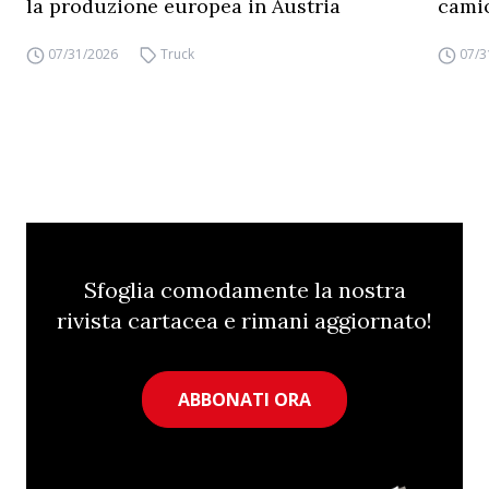
la produzione europea in Austria
camio
07/31/2026
Truck
07/3
Sfoglia comodamente la nostra
rivista cartacea e rimani aggiornato!
ABBONATI ORA