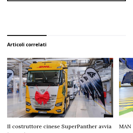
Articoli correlati
Il costruttore cinese SuperPanther avvia
MAN a