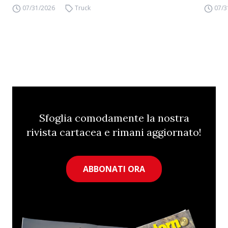
07/31/2026
Truck
07/3
Sfoglia comodamente la nostra
rivista cartacea e rimani aggiornato!
ABBONATI ORA