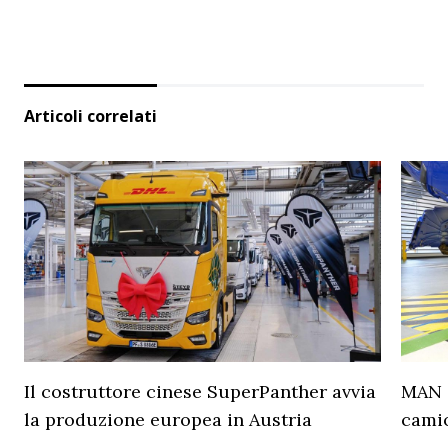
Articoli correlati
Il costruttore cinese SuperPanther avvia
MAN a
la produzione europea in Austria
camio