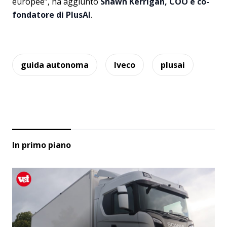
europee”, ha aggiunto
Shawn Kerrigan, COO e co-
fondatore di PlusAI
.
guida autonoma
Iveco
plusai
In primo piano