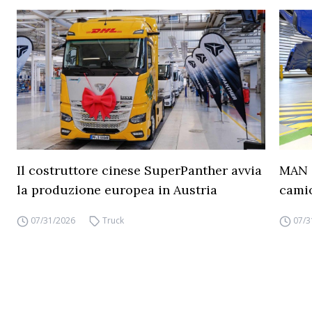
Il costruttore cinese SuperPanther avvia
MAN a
la produzione europea in Austria
camio
07/31/2026
Truck
07/3