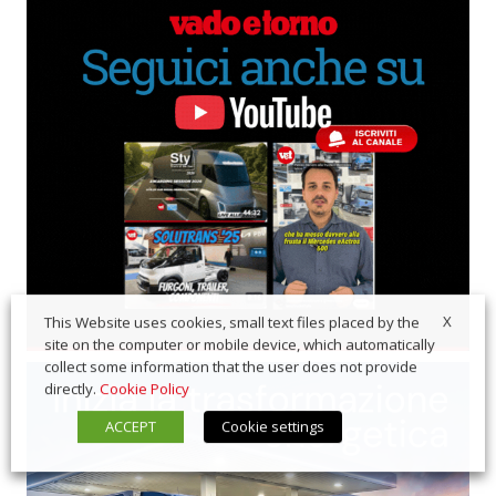
X
This Website uses cookies, small text files placed by the
site on the computer or mobile device, which automatically
collect some information that the user does not provide
directly.
Cookie Policy
ACCEPT
Cookie settings