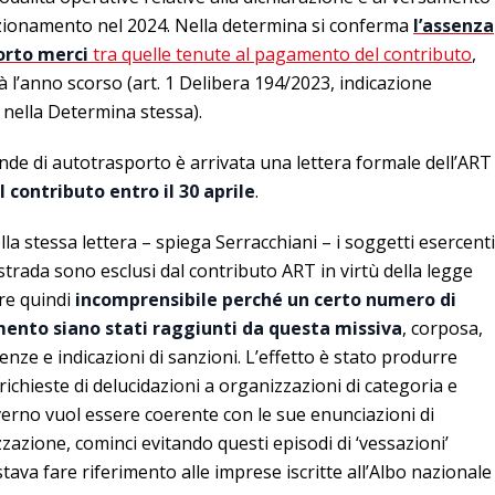
nzionamento nel 2024. Nella determina si conferma
l’assenza
orto merci
tra quelle tenute al pagamento del contributo
,
tà l’anno scorso (art. 1 Delibera 194/2023, indicazione
 nella Determina stessa).
nde di autotrasporto è arrivata una lettera formale dell’ART
contributo entro il 30 aprile
.
a stessa lettera – spiega Serracchiani – i soggetti esercenti
 strada sono esclusi dal contributo ART in virtù della legge
re quindi
incomprensibile perché un certo numero di
mento siano stati raggiunti da questa missiva
, corposa,
enze e indicazioni di sanzioni. L’effetto è stato produrre
ichieste di delucidazioni a organizzazioni di categoria e
verno vuol essere coerente con le sue enunciazioni di
zazione, cominci evitando questi episodi di ‘vessazioni’
stava fare riferimento alle imprese iscritte all’Albo nazionale