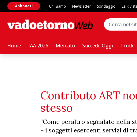
Abbonati
Chi Siamo
Newsletter
Sondaggio
La Rivist
Home
IAA 2026
Mercato
Succede Oggi
Truck
Contributo ART non 
stesso
“Come peraltro segnalato nella s
– i soggetti esercenti servizi di 