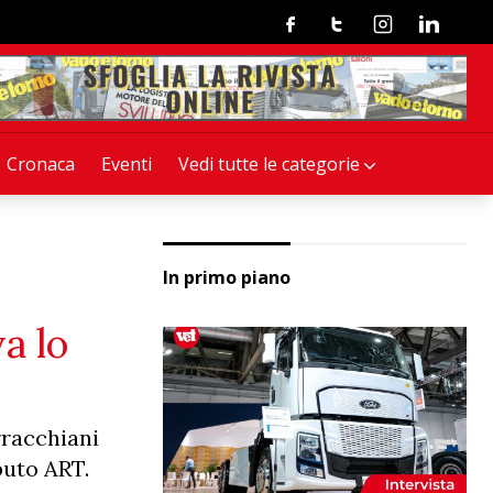
Facebook
Twitter
Instagram
Linkedin
Cronaca
Eventi
Vedi tutte le categorie
In primo piano
a lo
rracchiani
buto ART.