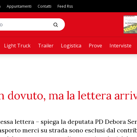
a
Appuntamenti
Contatti
Feed Rss
Light Truck
Trailer
Logistica
Prove
Interviste
dovuto, ma la lettera arriv
tessa lettera – spiega la deputata PD Debora Se
trasporto merci su strada sono esclusi dal contri