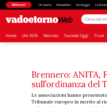
Abbonati
Chi Siamo
Newsletter
Sondaggio
La Rivist
Home
IAA 2026
Mercato
Succede Oggi
Truck
Brennero: ANITA, F
sull’ordinanza del
Le associazioni hanno presentato a
Tribunale europeo in merito al ri