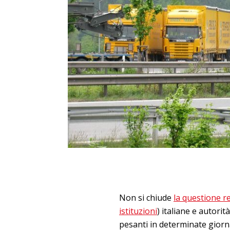
Non si chiude
la questione r
istituzioni
) italiane e autorit
pesanti in determinate giorn