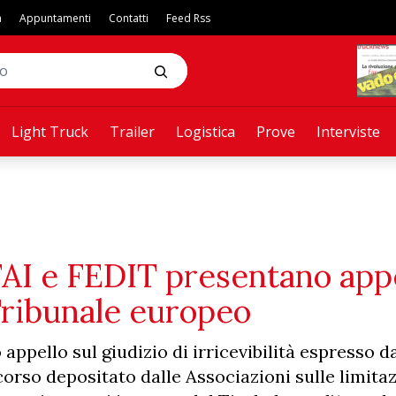
a
Appuntamenti
Contatti
Feed Rss
Light Truck
Trailer
Logistica
Prove
Interviste
AI e FEDIT presentano app
 Tribunale europeo
ppello sul giudizio di irricevibilità espresso d
corso depositato dalle Associazioni sulle limitaz