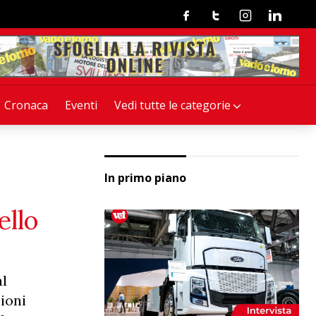
Facebook
Twitter
Instagram
Linkedin
Cronaca
Eventi
Vedi tutte le categorie
In primo piano
ello
al
ioni