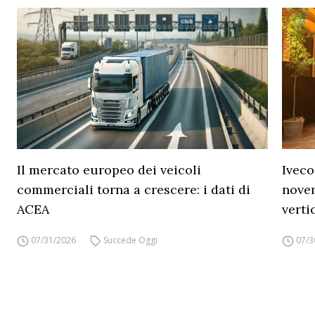
Il mercato europeo dei veicoli
Iveco
commerciali torna a crescere: i dati di
novem
ACEA
verti
07/31/2026
Succede Oggi
07/3