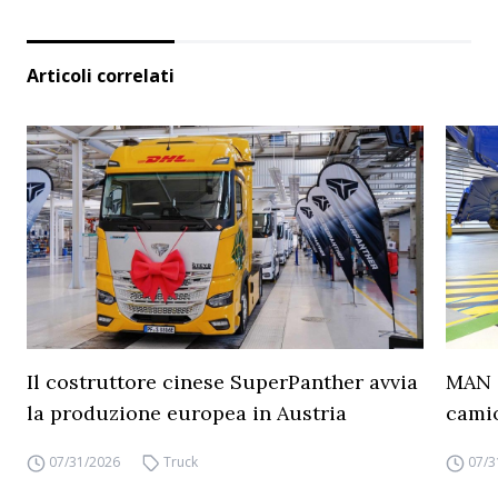
Articoli correlati
Il costruttore cinese SuperPanther avvia
MAN a
la produzione europea in Austria
camio
07/31/2026
Truck
07/3