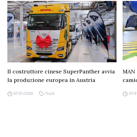
Il costruttore cinese SuperPanther avvia
MAN a
la produzione europea in Austria
camio
07/31/2026
Truck
07/3