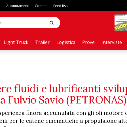
a
Appuntamenti
Contatti
Feed Rss
Light Truck
Trailer
Logistica
Prove
Interviste
e fluidi e lubrificanti svilu
rla Fulvio Savio (PETRONAS)
erienza finora accumulata con gli oli motore d
ibili per le catene cinematiche a propulsione alte