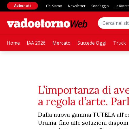
Abbonati
Chi Siamo
Newsletter
Sondaggio
La Rivist
Home
IAA 2026
Mercato
Succede Oggi
Truck
L’importanza di aver
a regola d’arte. Pa
Dalla nuova gamma TUTELA all'esp
Urania, fino alle soluzioni dispon