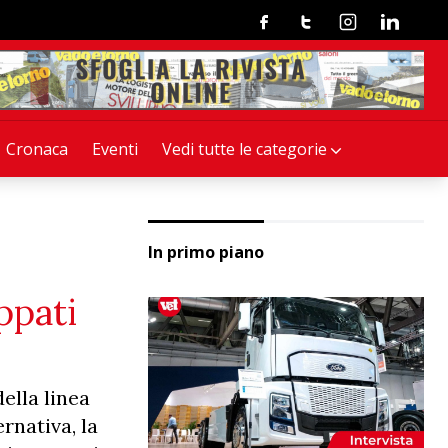
Facebook
Twitter
Instagram
Linkedin
Cronaca
Eventi
Vedi tutte le categorie
In primo piano
ppati
ella linea
rnativa, la