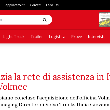
a
Appuntamenti
Contatti
Feed Rss
Light Truck
Trailer
Logistica
Prove
Interviste
a la rete di assistenza in It
a Volmec
biamo concluso l'acquisizione dell'officina Volm
naging Director di Volvo Trucks Italia Giovanni 