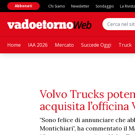
Abbonati
Chi Siamo
Newsletter
Sondaggio
La Rivist
Home
IAA 2026
Mercato
Succede Oggi
Truck
Volvo Trucks potenzi
acquisita l’officin
"Sono felice di annunciare che ab
Montichiari", ha commentato il Ma