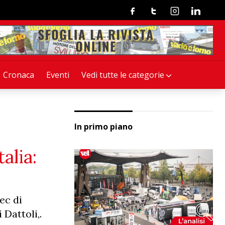
Facebook
Twitter
Instagram
Linkedin
Cronaca
Eventi
Vedi tutte le categorie
In primo piano
alia:
ec di
Dattoli,.