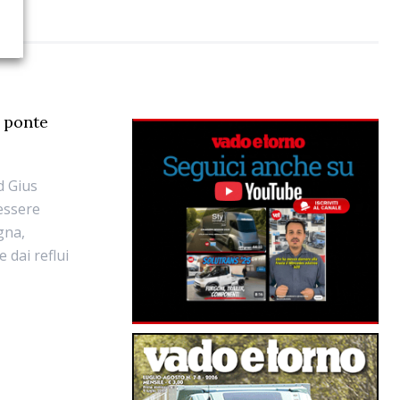
 ponte
d Gius
 essere
gna,
e dai reflui