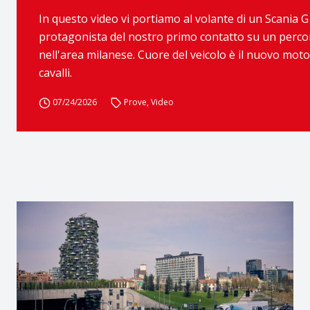
In questo video vi portiamo al volante di un Scania G 
protagonista del nostro primo contatto su un perco
nell'area milanese. Cuore del veicolo è il nuovo motore
cavalli.
07/24/2026
Prove
,
Video