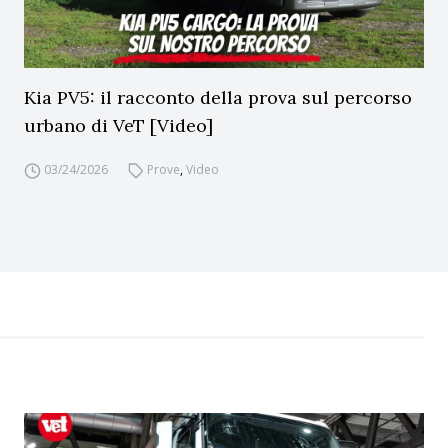
Kia PV5: il racconto della prova sul percorso
urbano di VeT [Video]
03/24/2026
Prove
,
Video