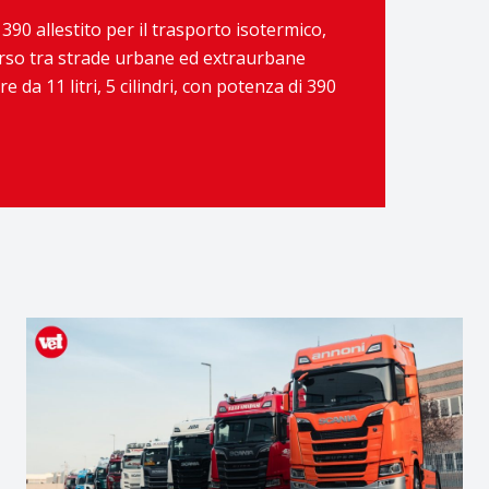
390 allestito per il trasporto isotermico,
rso tra strade urbane ed extraurbane
 da 11 litri, 5 cilindri, con potenza di 390