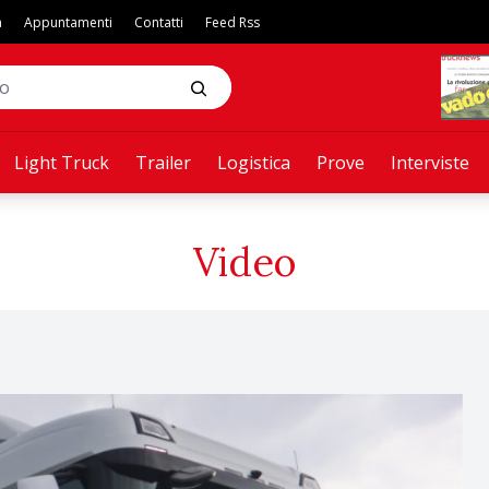
a
Appuntamenti
Contatti
Feed Rss
Light Truck
Trailer
Logistica
Prove
Interviste
Video