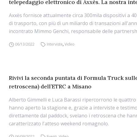
telepedaggio elettronico di Axxès. La nostra int
Axxès fornisce attualmente circa 300mila dispositivi a 4
di trasporto, con più di un miliardo di transazioni all'a
incontrato Mimmo Genchi, responsabile delle partnership
06/13/2022
Interviste
,
Video
Rivivi la seconda puntata di Formula Truck sulle
retroscena) dell’ETRC a Misano
Alberto Gimmelli e Luca Barassi ripercorrono le quattro
hanno aperto la stagione e, grazie a interviste e testim
direttamente dal paddock, svelano i retroscena che han
caratterizzato l'atteso weekend romagnolo.
06/09/2022
Eventi
,
Video