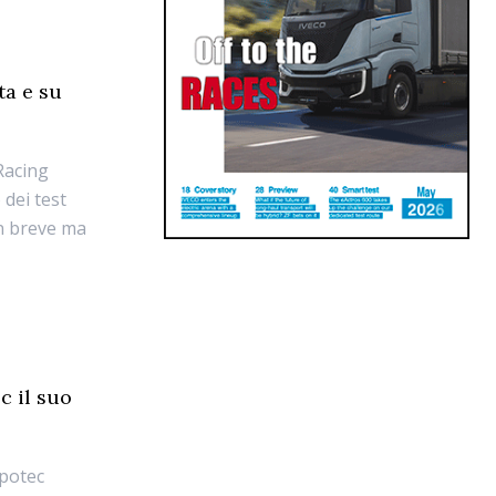
ta e su
Racing
 dei test
un breve ma
c il suo
spotec