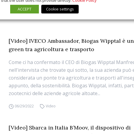
that the user does not provide directly.
Cookie Policy
ACCEPT
Cookie settings
[Video] IVECO Ambassador, Biogas Wipptal è un
green tra agricoltura e trasporto
Come ci ha confermato il CEO di Biogas Wipptal Manfre
nell'intervista che trovate qui sotto, la sua azienda può
considerata un ponte tra agricoltura e trasporti all'inse
appunto, della sostenibilità. Biogas Wipptal, infatti, part
zootecnici delle aziende agricole altoate...
06/29/2022
Video
[Video] Sbarca in Italia B’Moov, il dispositivo di