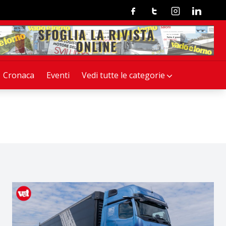
Facebook
Twitter
Instagram
Linkedin
Cronaca
Eventi
Vedi tutte le categorie