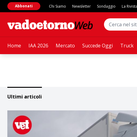
Abbonati
Chi Siamo
Newsletter
Sondaggio
La Rivist
Home
IAA 2026
Mercato
Succede Oggi
Truck
Ultimi articoli