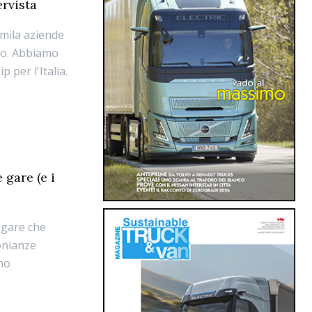
ervista
0mila aziende
nno. Abbiamo
 per l'Italia.
 gare (e i
 gare che
onianze
no