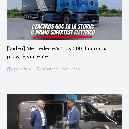
[Video] Mercedes eActros 600, la doppia
prova è vincente
06/17/2026
In Vetrina
,
Prove
,
Video