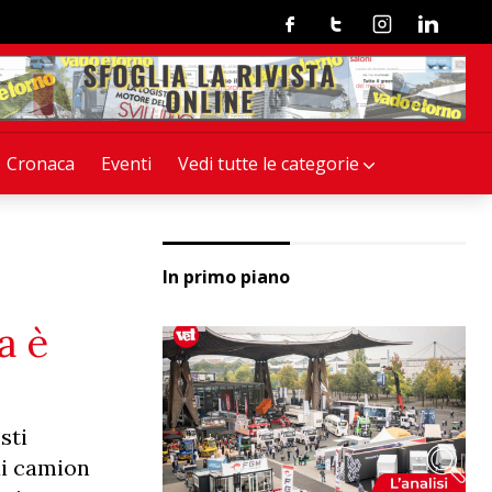
Facebook
Twitter
Instagram
Linkedin
Cronaca
Eventi
Vedi tutte le categorie
In primo piano
a è
sti
 ai camion