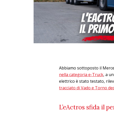
Abbiamo sottoposto il Merc
nella categoria e-Truck
, a u
elettrico è stato testato, ril
tracciato di Vado e Torno dedi
L’eActros sfida il p