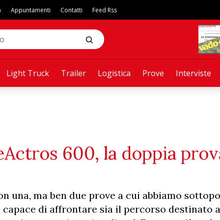
a
Appuntamenti
Contatti
Feed Rss
Light Truck
Trailer
Logistica
Prove
Interviste
Actros 600, la doppia prov
on una, ma ben due prove a cui abbiamo sottopo
a, capace di affrontare sia il percorso destinato