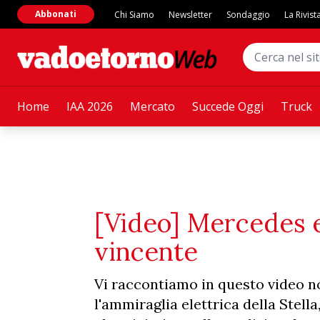
Abbonati
Chi Siamo
Newsletter
Sondaggio
La Rivist
Home
IAA 2026
Mercato
Succede Oggi
Truck
[Video] Mercedes e
vincente
Vi raccontiamo in questo video n
l'ammiraglia elettrica della Stell