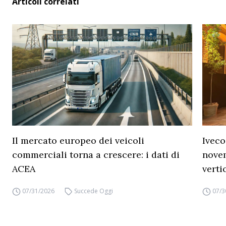
Articoli correlati
Il mercato europeo dei veicoli
Iveco
commerciali torna a crescere: i dati di
novem
ACEA
verti
07/31/2026
Succede Oggi
07/3