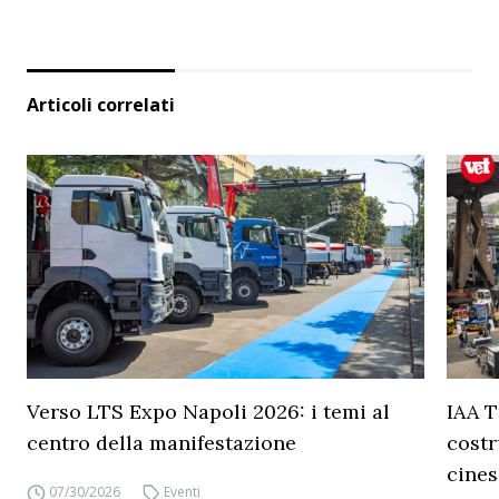
Articoli correlati
Verso LTS Expo Napoli 2026: i temi al
IAA T
centro della manifestazione
costr
cines
07/30/2026
Eventi