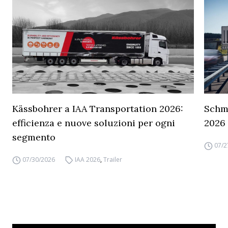
Kässbohrer a IAA Transportation 2026:
Schmi
efficienza e nuove soluzioni per ogni
2026
segmento
07/2
07/30/2026
IAA 2026
,
Trailer