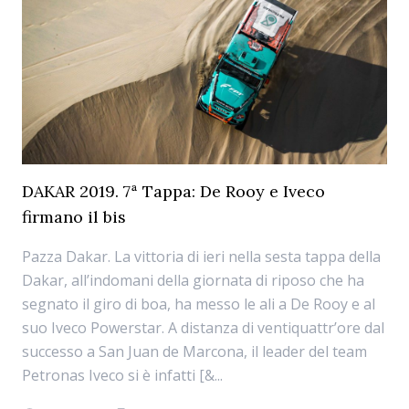
DAKAR 2019. 7ª Tappa: De Rooy e Iveco
firmano il bis
Pazza Dakar. La vittoria di ieri nella sesta tappa della
Dakar, all’indomani della giornata di riposo che ha
segnato il giro di boa, ha messo le ali a De Rooy e al
suo Iveco Powerstar. A distanza di ventiquattr’ore dal
successo a San Juan de Marcona, il leader del team
Petronas Iveco si è infatti [&...