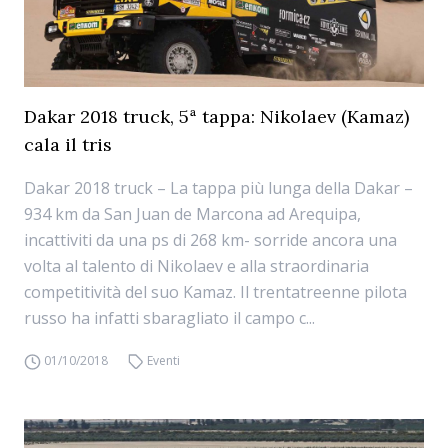
Dakar 2018 truck, 5ª tappa: Nikolaev (Kamaz)
cala il tris
Dakar 2018 truck – La tappa più lunga della Dakar –
934 km da San Juan de Marcona ad Arequipa,
incattiviti da una ps di 268 km- sorride ancora una
volta al talento di Nikolaev e alla straordinaria
competitività del suo Kamaz. Il trentatreenne pilota
russo ha infatti sbaragliato il campo c...
01/10/2018
Eventi