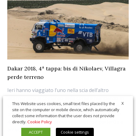
Dakar 2018, 4ª tappa: bis di Nikolaev, Villagra
perde terreno
Ieri hanno viaggiato l’uno nella scia dell’altro
alternandosi al comando della corsa e mandando in
X
This Website uses cookies, small text files placed by the
scena uno spettacolo tra i più entusiasmanti degli
site on the computer or mobile device, which automatically
ultimi anni. Oggi, nella quarta frazione della Dakar,
collect some information that the user does not provide
444 km (di cui 330 di prova speciale) con partenza e
directly.
Cookie Policy
arrivo a San Juan de Marcona, i...
ACCEPT
Cookie settings