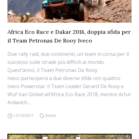
Africa Eco Race e Dakar 2018, doppia sfida per
il Team Petronas De Rooy Iveco
Due rally raid, due continenti, un team in corsa per il
successo sulle strade più difficili al mondo.
Quest’anno, il Team Petronas De Rooy
Iveco parteciperà a due diverse sfide con quattro
Iveco Powerstar: il Team Leader Gerard De Rooy e
Wuf Van Ginkel all’Africa Eco Race 2018, mentre Artur
Ardavich...
12/19/2017
Eventi