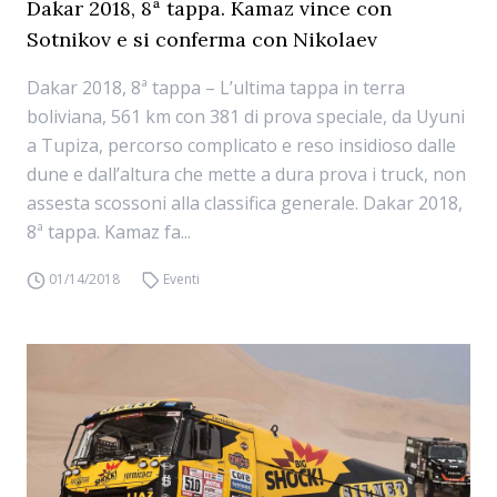
Dakar 2018, 8ª tappa. Kamaz vince con
Sotnikov e si conferma con Nikolaev
Dakar 2018, 8ª tappa – L’ultima tappa in terra
boliviana, 561 km con 381 di prova speciale, da Uyuni
a Tupiza, percorso complicato e reso insidioso dalle
dune e dall’altura che mette a dura prova i truck, non
assesta scossoni alla classifica generale. Dakar 2018,
8ª tappa. Kamaz fa...
01/14/2018
Eventi