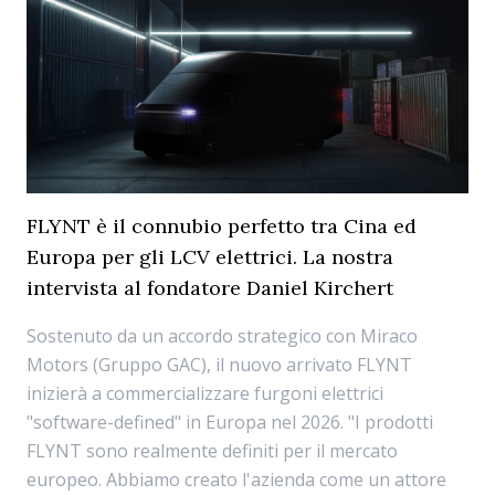
FLYNT è il connubio perfetto tra Cina ed
Europa per gli LCV elettrici. La nostra
intervista al fondatore Daniel Kirchert
Sostenuto da un accordo strategico con Miraco
Motors (Gruppo GAC), il nuovo arrivato FLYNT
inizierà a commercializzare furgoni elettrici
"software-defined" in Europa nel 2026. "I prodotti
FLYNT sono realmente definiti per il mercato
europeo. Abbiamo creato l'azienda come un attore