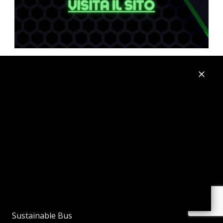
Vado e Torno
Vado e Torno Web
Sustainable Truck&Van
Autobus Web
Sustainable Bus