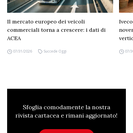
Il mercato europeo dei veicoli
Iveco
commerciali torna a crescere: i dati di
novem
ACEA
verti
07/31/2026
Succede Oggi
07/3
Sfoglia comodamente la nostra
rivista cartacea e rimani aggiornato!