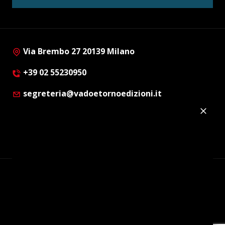
Via Brembo 27 20139 Milano
+39 02 55230950
segreteria@vadoetornoedizioni.it
Privacy Policy
Cookie Policy
Customer Privacy Policy
Facebook
Twitter
Instagram
Linkedin
© Copyright 2012 - 2026 | Vado e Torno Edizioni |