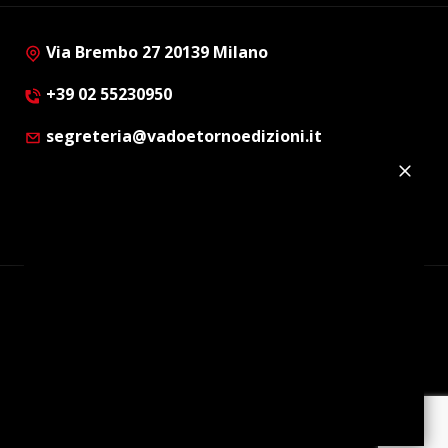
Via Brembo 27 20139 Milano
+39 02 55230950
segreteria@vadoetornoedizioni.it
Privacy Policy
Cookie Policy
Customer Privacy Policy
Facebook
Twitter
Instagram
Linkedin
© Copyright 2012 - 2026 | Vado e Torno Edizioni |
Tutti i diritti riservati | P.I. : 08514160152