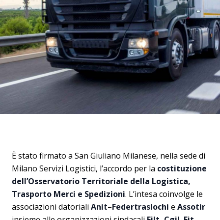
È stato firmato a San Giuliano Milanese, nella sede di
Milano Servizi Logistici, l’accordo per la
costituzione
dell’Osservatorio Territoriale della Logistica,
Trasporto Merci e Spedizioni
. L’intesa coinvolge le
associazioni datoriali
Anit
–
Federtraslochi
e
Assotir
insieme alle organizzazioni sindacali
Filt
–
Cgil
,
Fit
–