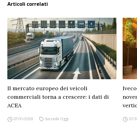
Articoli correlati
Il mercato europeo dei veicoli
Iveco
commerciali torna a crescere: i dati di
novem
ACEA
verti
07/31/2026
Succede Oggi
07/3