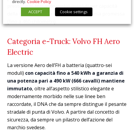
directly.
Cookie Policy
prestazioni, toccando vertici assoluti per capacità
ACCEPT
Cookie settings
della batteria (fino a 87 kWh) e autonomia promessa
(fino a 460 chilometri).
Categoria e-Truck: Volvo FH Aero
Electric
La versione Aero dell’FH a batteria (quattro-sei
moduli)
con capacità fino a 540 kWh a garanzia di
una potenza pari a 490 kW (666 cavalli) mantiene
immutato
, oltre all’aspetto stilistico elegante e
modernamente morbido nelle sue linee ben
raccordate, il DNA che da sempre distingue il pesante
stradale di punta di Volvo. A partire dal concetto di
sicurezza, da sempre un pilastro dell’azione del
marchio svedese.