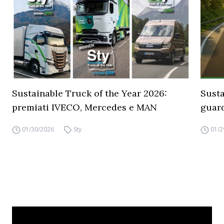
Sustainable Truck of the Year 2026:
Susta
premiati IVECO, Mercedes e MAN
guard
01/30/2026
Sty
01/2