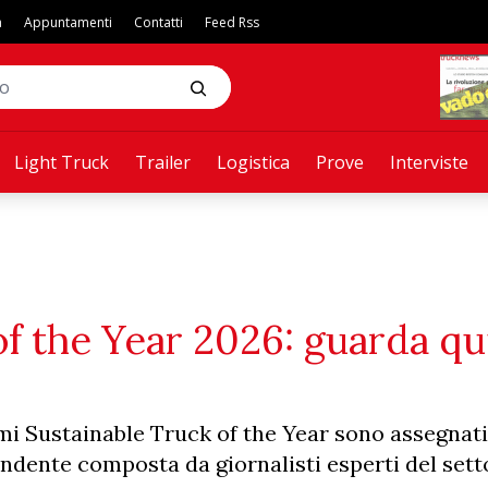
a
Appuntamenti
Contatti
Feed Rss
Light Truck
Trailer
Logistica
Prove
Interviste
f the Year 2026: guarda qui
emi Sustainable Truck of the Year sono assegnati
dente composta da giornalisti esperti del sett