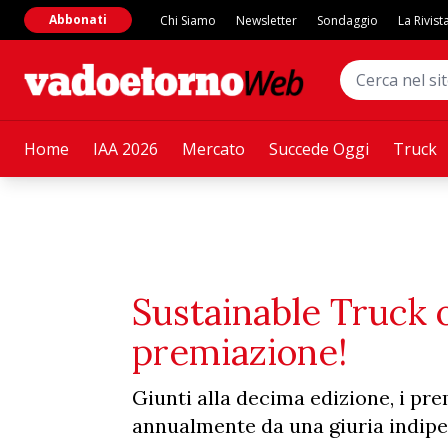
Abbonati
Chi Siamo
Newsletter
Sondaggio
La Rivist
Home
IAA 2026
Mercato
Succede Oggi
Truck
Sustainable Truck o
premiazione!
Giunti alla decima edizione, i pr
annualmente da una giuria indipen