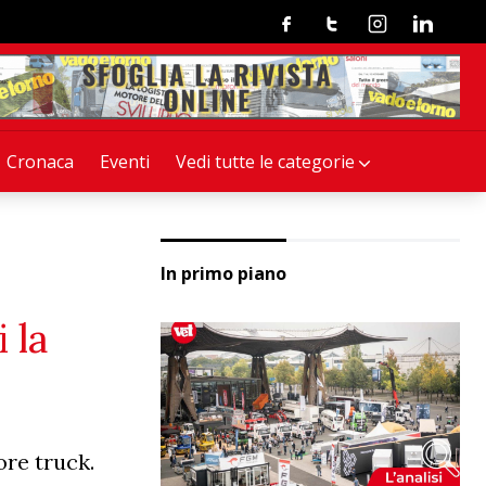
Facebook
Twitter
Instagram
Linkedin
Cronaca
Eventi
Vedi tutte le categorie
In primo piano
 la
ore truck.