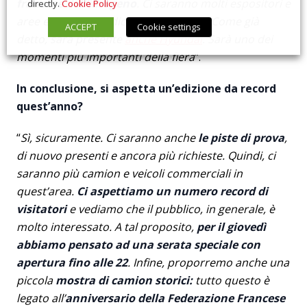
francese dell’idrogeno
. Ci saranno molti espositori e
directly.
Cookie Policy
aree espositive dedicate all’idrogeno. Come già
ACCEPT
Cookie settings
detto, sarà presente
anche Hyundai
. Sarà uno dei
momenti più importanti della fiera
“.
In conclusione, si aspetta un’edizione da record
quest’anno?
“
Sì, sicuramente. Ci saranno anche
le piste di prova
,
di nuovo presenti e ancora più richieste. Quindi, ci
saranno più camion e veicoli commerciali in
quest’area.
Ci aspettiamo un numero record di
visitatori
e vediamo che il pubblico, in generale, è
molto interessato. A tal proposito,
per il giovedì
abbiamo pensato ad una serata speciale con
apertura fino alle 22
. Infine, proporremo anche una
piccola
mostra di camion storici:
tutto questo è
legato all’
anniversario della Federazione Francese