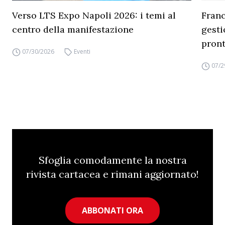
Verso LTS Expo Napoli 2026: i temi al
Franc
centro della manifestazione
gesti
pront
07/30/2026
Eventi
07/2
Sfoglia comodamente la nostra
rivista cartacea e rimani aggiornato!
ABBONATI ORA