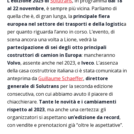
L’edizione 2025 di
Solutrans
, in programma
dal 18
al 22 novembre
, è sempre più vicina. Parliamo di
quella che è, di gran lunga, la
principale fiera
europea nel settore dei trasporti e della logistic
a
per quanto riguarda l’anno in corso. L’evento, di
scena ancora una volta a Lione, vedrà la
partecipazione di sei degli otto principali
costruttori di camion in Europa
: mancheranno
Volvo
, assente anche nel 2023, e
Iveco
. L’assenza
della casa costruttrice italiana ci è stata comunicata in
anteprima da
Guillaume Schaeffer
,
direttore
generale di Solutrans
per la seconda edizione
consecutiva, con cui abbiamo avuto il piacere di
chiacchierare.
Tante le novità e i cambiamenti
rispetto al 2023
, ma anche una certezza: gli
organizzatori si aspettano
un’edizione da record
,
con vendite e prenotazioni già “oltre le aspettative”.