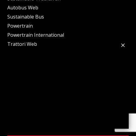
Autobus Web
Sustainable Bus
Powertrain
Powertrain International
Trattori Web
e-Construction
Sustainable Truck of the Year
Sustainable Bus of the Year
Diesel of the Year
Tractor of the Year
Mobility Innovation Tour
Innovation Agri
evenT