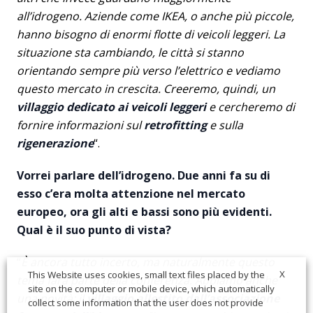
all’idrogeno. Aziende come IKEA, o anche più piccole,
hanno bisogno di enormi flotte di veicoli leggeri. La
situazione sta cambiando, le città si stanno
orientando sempre più verso l’elettrico e vediamo
questo mercato in crescita. Creeremo, quindi, un
villaggio dedicato ai veicoli leggeri
e cercheremo di
fornire informazioni sul
retrofitting
e sulla
rigenerazione
“.
Vorrei parlare dell’idrogeno. Due anni fa su di
esso c’era molta attenzione nel mercato
europeo, ora gli alti e bassi sono più evidenti.
Qual è il suo punto di vista?
“
È ancora tutto incerto, ma naturalmente questo
X
This Website uses cookies, small text files placed by the
tema farà parte della conferenza. Abbiamo anche
site on the computer or mobile device, which automatically
una novità: il
villaggio allestito dall’associazione
collect some information that the user does not provide