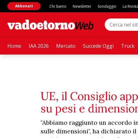
Abbonati
Chi Siamo
Newsletter
Sondaggio
La Rivist
Home
IAA 2026
Mercato
Succede Oggi
Truck
UE, il Consiglio app
su pesi e dimensio
"Abbiamo raggiunto un accordo in s
sulle dimensioni", ha dichiarato 