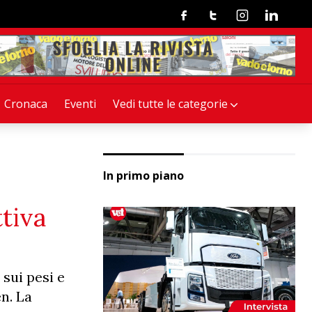
Facebook
Twitter
Instagram
Linkedin
Cronaca
Eventi
Vedi tutte le categorie
In primo piano
ttiva
 sui pesi e
n. La