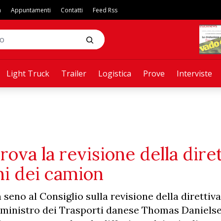
a
Appuntamenti
Contatti
Feed Rss
Light Truck
Trailer
Logistica
Prove
Interviste
rova la revisione della dire
ni dei camion
eno al Consiglio sulla revisione della direttiva
il ministro dei Trasporti danese Thomas Danielse