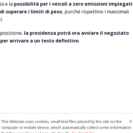
ta e la
possibilità per i veicoli a zero emissioni impiegati
i superare i limiti di peso
, purché rispettino i massimali
i.
 posizione,
la presidenza potrà ora avviare il negoziato
per arrivare a un testo definitivo
.
X
This Website uses cookies, small text files placed by the site on the
computer or mobile device, which automatically collect some information