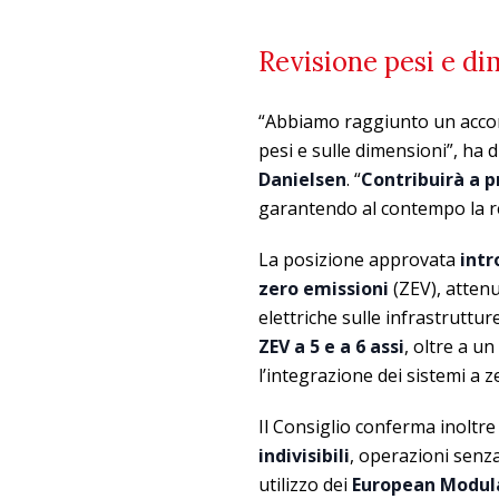
Revisione pesi e di
“Abbiamo raggiunto un accordo
pesi e sulle dimensioni”, ha 
Danielsen
. “
Contribuirà a p
garantendo al contempo la re
La posizione approvata
intr
zero emissioni
(ZEV), attenu
elettriche sulle infrastruttur
ZEV a 5 e a 6 assi
, oltre a un
l’integrazione dei sistemi a z
Il Consiglio conferma inoltre 
indivisibili
, operazioni senz
utilizzo dei
European Modul