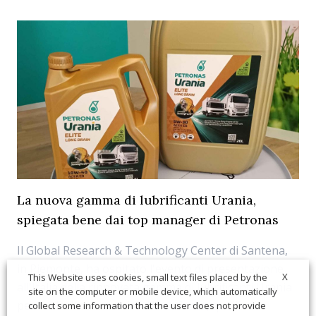
La nuova gamma di lubrificanti Urania,
spiegata bene dai top manager di Petronas
Il Global Research & Technology Center di Santena,
in Piemonte, ha ospitato l'evento di presentazione
X
This Website uses cookies, small text files placed by the
all'Italia della rinnovata gamma di lubrificanti Urania
site on the computer or mobile device, which automatically
per i veicoli commerciali. Uno sforzo, quello di
collect some information that the user does not provide