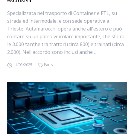
esclusiva
Specializzata nel trasporto di Container e FTL, su
strada ed intermodale, e con sede operativa a
Trieste, Autamarocchi opera anche all'estero e può
contare su un parco veicolare importante, che sfiora
le 3.000 targhe tra trattori (circa 800) e trainati (circa
2.000). Nell'accordo sono inclusi anche ...
11/03/2025
Parts