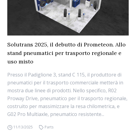
Solutrans 2025, il debutto di Prometeon. Allo
stand pneumatici per trasporto regionale e
uso misto
Presso il Padiglione 3, stand C 115, il produttore di
pneumatici per il trasporto commerciale metterà in
mostra due linee di prodotti. Nello specifico, R02
Proway Drive, pneumatico per il trasporto regionale,
costruito per massimizzare la resa chilometrica, e
G02 Pro Multiaxle, pneumatico resistente...
11/13/2025
Parts