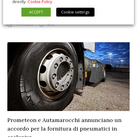
directly.
Cookie Policy
Petronas, che non ha riguardato solo la
formulazione dei fluidi, ma anche il loro packaging e...
ACCEPT
Cookie settings
11/07/2025
Parts
Prometeon e Autamarocchi annunciano un
accordo per la fornitura di pneumatici in