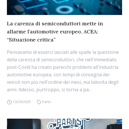
La carenza di semiconduttori mette in
allarme l’automotive europeo. ACEA:
“Situazione critica”
Pensavamo di esserci lasciati alle spalle la questione
della carenza di semiconduttori, che nell'immediato
post-Covid ha creato parecchi problemi all'industria
automotive europea, con tempi di consegna dei
veicoli non più nell'ordine dei mesi, ma talvolta degli
anni. Adesso, purtroppo, si torna a pa...
10/29/2025
Parts