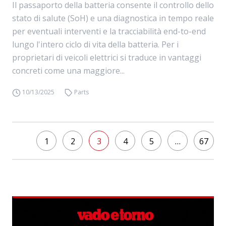
Il passaporto della batteria consente il controllo dello
stato di salute (SoH) e una diagnostica in tempo reale
per eventuali interventi e la tracciabilità end-to-end
lungo l'intero ciclo di vita della batteria. Per i
proprietari di veicoli elettrici si traduce in vantaggi
concreti come una maggiore...
10/13/2025
Parts
1
2
3
4
5
…
67