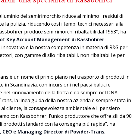
n alluminio del semirimorchio riduce al minimo i residui di
 la pulizia, riducendo così i tempi tecnici necessari alla
ässbohrer produce semirimorchi ribaltabili dal 1953”, ha
of Key Account Management di Kässbohrer
.
innovativa e la nostra competenza in materia di R&S per
settori, con gamme di silo ribaltabili, non ribaltabili e per
ns è un nome di primo piano nel trasporto di prodotti in
 in Scandinavia, con incursioni nel paesi baltici e
ire nel rinnovamento della flotta è da sempre nel DNA
rans, la linea guida della nostra azienda è sempre stata in
o al cliente, la consapevolezza ambientale e il pensiero
amo con Kässbohrer, l’unico produttore che offre sili da 90
i prodotti standard con la consegna più rapida”, ha
t, CEO e Managing Director di Powder-Trans
.