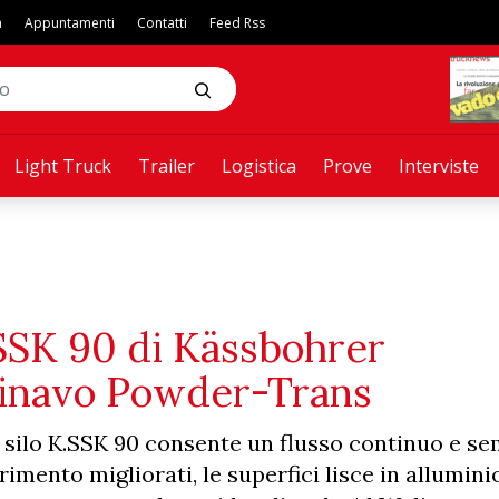
a
Appuntamenti
Contatti
Feed Rss
Light Truck
Trailer
Logistica
Prove
Interviste
K.SSK 90 di Kässbohrer
ndinavo Powder-Trans
l silo K.SSK 90 consente un flusso continuo e se
imento migliorati, le superfici lisce in alluminio,