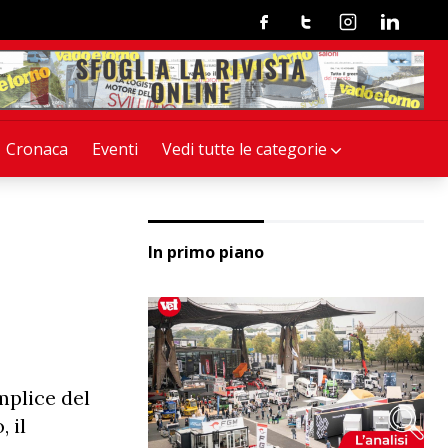
Facebook
Twitter
Instagram
Linkedin
Cronaca
Eventi
Vedi tutte le categorie
In primo piano
mplice del
 il