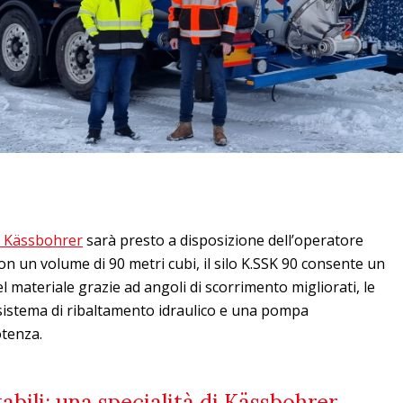
i Kässbohrer
sarà presto a disposizione dell’operatore
 un volume di 90 metri cubi, il silo K.SSK 90 consente un
l materiale grazie ad angoli di scorrimento migliorati, le
il sistema di ribaltamento idraulico e una pompa
otenza.
abili: una specialità di Kässbohrer