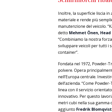
Inoltre, la superficie liscia i
materiale e rende più semplice
manutenzione del veicolo. “K
detto
Mehmet Önen, Head 
“Combiniamo la nostra forza 
sviluppare veicoli per tutti i 
container”.
Fondata nel 1972, Powder-Tra
polvere. Opera principalmente
nell’Europa centrale. Invest
dell’azienda. “Come Powder-T
linea con il servizio orientat
innovativo. Per questo lavori
metri cubi nella sua gamma d
aggiunto
Fredrik Blomqvis