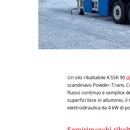
Un silo ribaltabile K.SSK 90
d
scandinavo Powder-Trans. Con
flusso continuo e semplice de
superfici lisce in alluminio, 
elettroidraulica da 4 kW di p
Semirimorchi ribalt