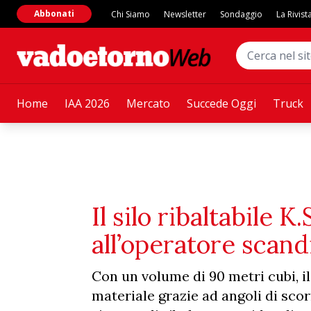
Abbonati
Chi Siamo
Newsletter
Sondaggio
La Rivist
Home
IAA 2026
Mercato
Succede Oggi
Truck
Il silo ribaltabile 
all’operatore sca
Con un volume di 90 metri cubi, i
materiale grazie ad angoli di scorr