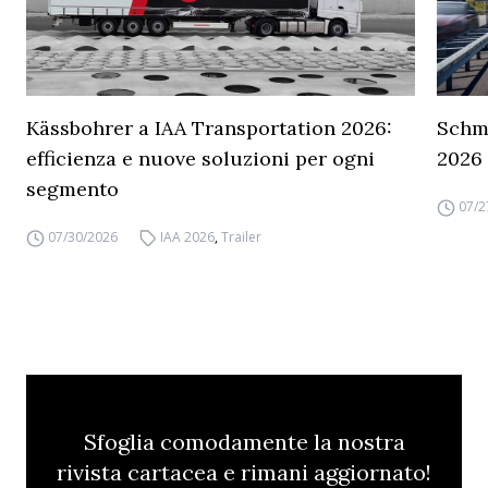
Kässbohrer a IAA Transportation 2026:
Schmi
efficienza e nuove soluzioni per ogni
2026
segmento
07/2
07/30/2026
IAA 2026
,
Trailer
Sfoglia comodamente la nostra
rivista cartacea e rimani aggiornato!