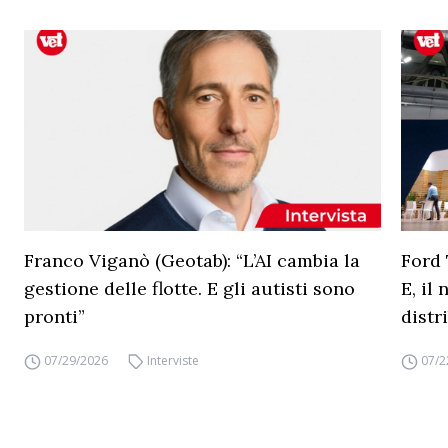
Franco Viganò (Geotab): “L’AI cambia la
Ford 
gestione delle flotte. E gli autisti sono
E, il
pronti”
distr
07/29/2026
Interviste
07/2