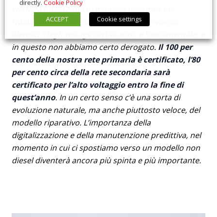
directly.
Cookie Policy
elettrica investendo in maniera proattiva nel
ACCEPT
Cookie settings
training. Nel momento in cui si parla di veicoli
elettrici, l’high voltage certification è fondamentale, e
in questo non abbiamo certo derogato.
Il 100 per
cento della nostra rete primaria è certificato, l’80
per cento circa della rete secondaria sarà
certificato per l’alto voltaggio entro la fine di
quest’anno
. In un certo senso c’è una sorta di
evoluzione naturale, ma anche piuttosto veloce, del
modello riparativo. L’importanza della
digitalizzazione e della manutenzione predittiva, nel
momento in cui ci spostiamo verso un modello non
diesel diventerà ancora più spinta e più importante.