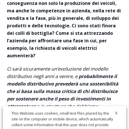
conseguenza non solo la produzione dei veicoli,
ma anche le competenze in azienda, nella rete di
vendita e la fase, più in generale, di sviluppo dei
prodotti e delle tecnologie. Ci sono stati finora
dei colli di bottiglia? Come si sta attrezzando
l’azienda per affrontare una fase in cui, per
esempio, la richiesta di veicoli elettrici
aumenterà?
Ci sarà sicuramente un’evoluzione del modello
distributivo negli anni a venire, e
probabilmente il
modello distributivo prevederà una sostenibilità
che si basa sulla massa critica di chi distribuisce
per sostenere anche il peso di investimenti in
attrezzature
e in strutture che dobbiamo
X
This Website uses cookies, small text files placed by the
prevedere.
site on the computer or mobile device, which automatically
collect some information that the user does not provide
Noi abbiamo preparato la nostra transizione