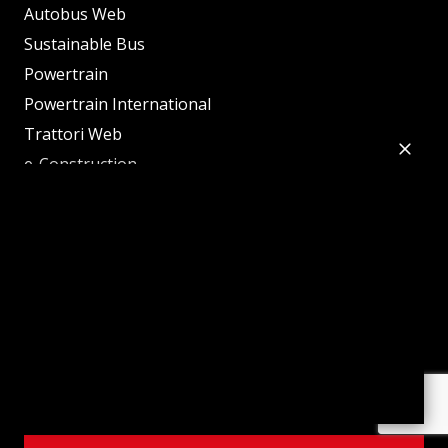
Autobus Web
Sustainable Bus
Powertrain
Powertrain International
Trattori Web
e-Construction
Sustainable Truck of the Year
Sustainable Bus of the Year
Diesel of the Year
Tractor of the Year
Mobility Innovation Tour
Innovation Agri
evenT