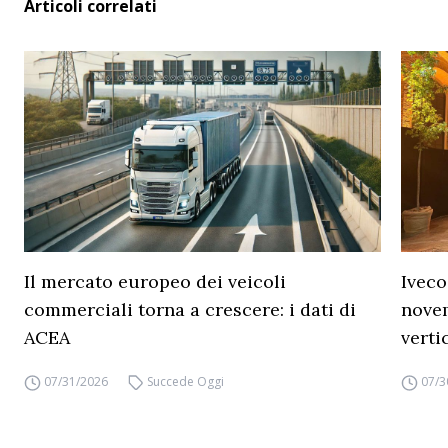
Articoli correlati
Il mercato europeo dei veicoli
Iveco
commerciali torna a crescere: i dati di
novem
ACEA
verti
07/31/2026
Succede Oggi
07/3