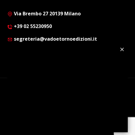
Via Brembo 27 20139 Milano
+39 02 55230950
segreteria@vadoetornoedizioni.it
Privacy Policy
Cookie Policy
Customer Privacy Policy
Facebook
Twitter
Instagram
Linkedin
© Copyright 2012 - 2026 | Vado e Torno Edizioni |
Tutti i diritti riservati | P.I. : 08514160152