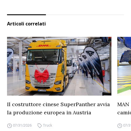
Articoli correlati
Il costruttore cinese SuperPanther avvia
MAN a
la produzione europea in Austria
camio
07/31/2026
Truck
07/3