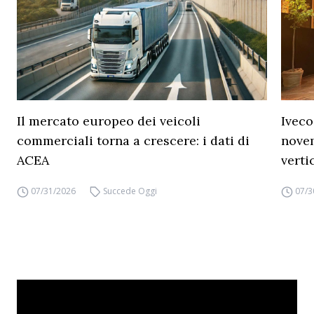
Il mercato europeo dei veicoli
Iveco
commerciali torna a crescere: i dati di
novem
ACEA
verti
07/31/2026
Succede Oggi
07/3