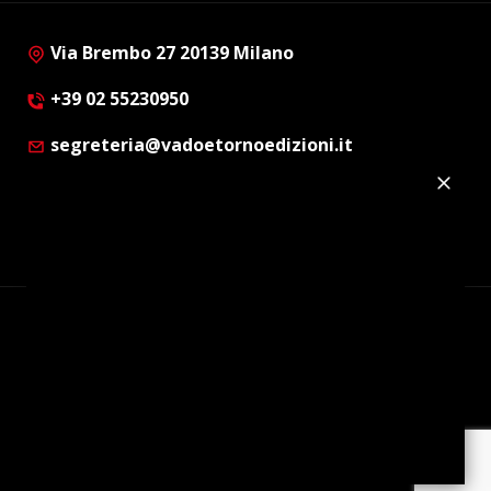
Via Brembo 27 20139 Milano
+39 02 55230950
segreteria@vadoetornoedizioni.it
Privacy Policy
Cookie Policy
Customer Privacy Policy
Facebook
Twitter
Instagram
Linkedin
© Copyright 2012 - 2026 | Vado e Torno Edizioni |
Tutti i diritti riservati | P.I. : 08514160152