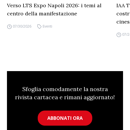
Verso LTS Expo Napoli 2026: i temi al
IAA T
centro della manifestazione
costr
cines
07/30/2026
Eventi
07/2
Sfoglia comodamente la nostra
rivista cartacea e rimani aggiornato!
ABBONATI ORA