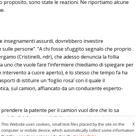
to proposito, sono state le reazioni. Ne riportiamo alcune
e.
e insegnamenti assurdi, dovrebbero investire
 sulle persone”. “A chi fosse sfuggito segnalo che proprio
rgamo (Cristinelli, ndr), che adesso denuncia la follia
 a uno che vuole fare l’infermiere chiediamo di spiegare per
n intervento a cuore aperto), è lo stesso che tempo fa ha
orti di istituire un ‘foglio rosa’ con il quale il
ica, sul camion, affiancato da un conducente esperto-
prendere la patente per il camion vuol dire che lo sa
ve il Cqc? A fregare soldi”. “La burocrazia, i quiz servono a
X
This Website uses cookies, small text files placed by the site on the
ia che non lavora. Ma quanto ancora li vogliamo
computer or mobile device, which automatically collect some information
na patente superiore non significa saper guidare un mezzo