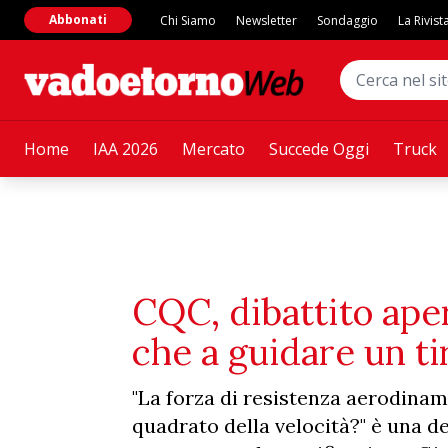
Abbonati
Chi Siamo
Newsletter
Sondaggio
La Rivist
Home
IAA 2026
Mercato
Succede Oggi
Truck
CQC, dibattito aper
che a guidare un tir
"La forza di resistenza aerodinam
quadrato della velocità?" è una d