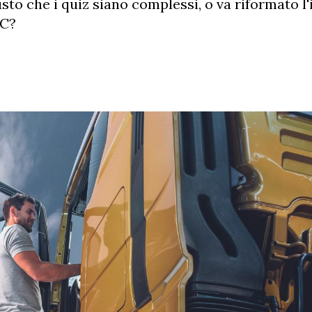
usto che i quiz siano complessi, o va riformato l'
QC?