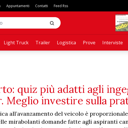
a
Appuntamenti
Contatti
Feed Rss
Light Truck
Trailer
Logistica
Prove
Interviste
to: quiz più adatti agli ing
. Meglio investire sulla pra
ica all’avanzamento del veicolo è proporzionale
elle mirabolanti domande fatte agli aspiranti ca