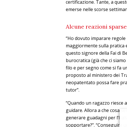
certificazione. Tante, a ques
emerse nelle scorse settiman
Alcune reazioni sparse
“Ho dovuto imparare regole 
maggiormente sulla pratica e
questo signore della Fai di Be
burocratica (già che ci siamo
filo e per segno come si fa u
proposto al ministero dei Trasp
neopatentato possa fare prat
tutor”.
“Quando un ragazzo riesce a 
guidare. Allora a che cosa ser
generare guadagni per l’Ital
sopportare?”. “Conseguire u