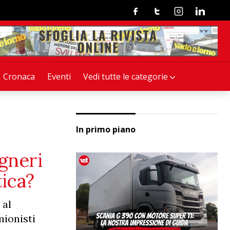
Facebook
Twitter
Instagram
Linkedin
Cronaca
Eventi
Vedi tutte le categorie
In primo piano
egneri
tica?
 al
mionisti