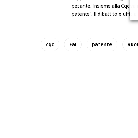
pesante. Insieme alla Cqc va
patente”. Il dibattito è uffic
cqc
Fai
patente
Ruo