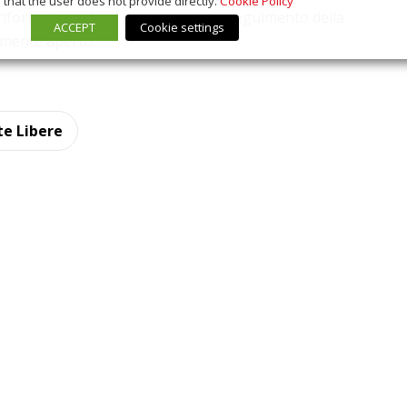
that the user does not provide directly.
Cookie Policy
 riformato anche il percorso di conseguimento della
ACCEPT
Cookie settings
ialmente aperto.
te Libere