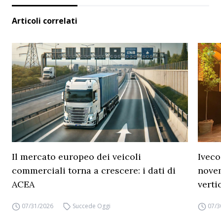
Articoli correlati
Il mercato europeo dei veicoli
Iveco
commerciali torna a crescere: i dati di
novem
ACEA
verti
07/31/2026
Succede Oggi
07/3