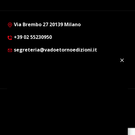
Via Brembo 27 20139 Milano
+39 02 55230950
segreteria@vadoetornoedizioni.it
Privacy Policy
Cookie Policy
Customer Privacy Policy
Facebook
Twitter
Instagram
Linkedin
© Copyright 2012 - 2026 | Vado e Torno Edizioni |
Tutti i diritti riservati | P.I. : 08514160152